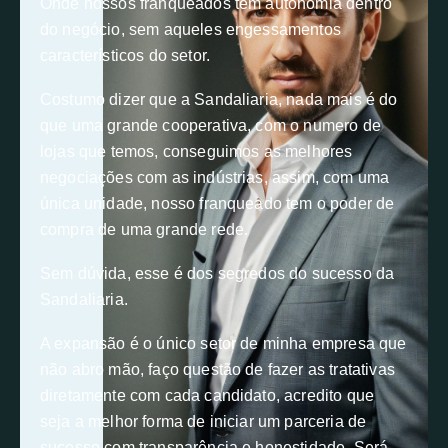
Onde nossos franqueados têm autonomia dentro
do negócio, sem aqueles engessamentos
característicos do setor.
Costumo dizer que a Sandaliaria, nada mais é do
que uma grande cooperativa, com o numero de
lojas que temos, conseguimos as melhores
negociações com as indústrias, assim, com uma
única unidade, nosso franqueado tem o poder de
compra de uma grande rede.
Sem dúvida, esse é dos segredos do sucesso da
Sandaliaria.
A expansão é o único setor de minha empresa que
não abro mão, faço questão de fazer as tratativas
diretamente com cada candidato, acredito que
seja a melhor forma de iniciar um parceria de
sucesso com transparência e honestidade. Será