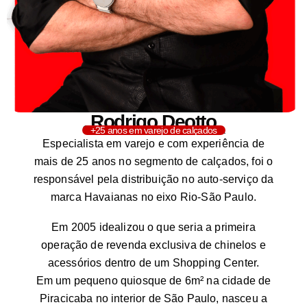
Rodrigo Deotto
CEO & Fundador da Sandaliaria
+25 anos em varejo de calçados
Especialista em varejo e com experiência de
mais de 25 anos no segmento de calçados, foi o
responsável pela distribuição no auto-serviço da
marca Havaianas no eixo Rio-São Paulo.
Em 2005 idealizou o que seria a primeira
operação de revenda exclusiva de chinelos e
acessórios dentro de um Shopping Center.
Em um pequeno quiosque de 6m² na cidade de
Piracicaba no interior de São Paulo, nasceu a