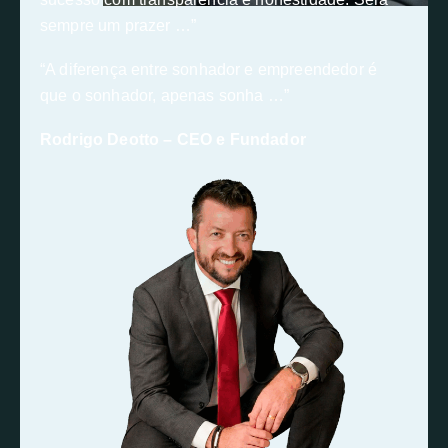
sempre um prazer …”
“A diferença entre sonhador e empreendedor é
que o sonhador, apenas sonha …”
Rodrigo Deotto – CEO e Fundador