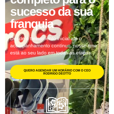
sucesso da sua
franquia
Desde o treinamento inicial até o
acompanhamento contínuo, nosso time
está ao seu lado em todas as etapas.
QUERO AGENDAR UM HORÁRIO COM O CEO
RODRIGO DEOTTO